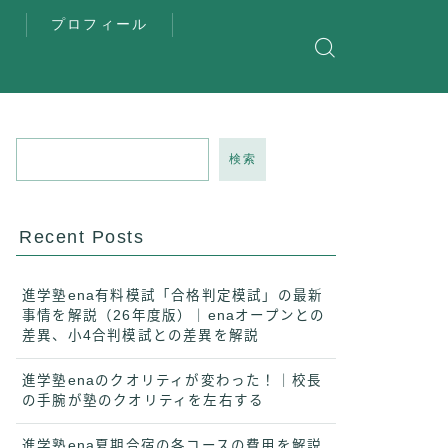
覧
プロフィール
検索
Recent Posts
進学塾ena有料模試「合格判定模試」の最新
事情を解説（26年度版）｜enaオープンとの
差異、小4合判模試との差異を解説
進学塾enaのクオリティが変わった！｜校長
の手腕が塾のクオリティを左右する
進学塾ena夏期合宿の各コースの費用を解説