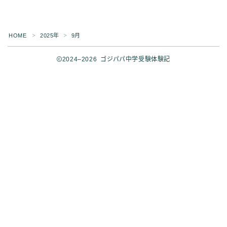
HOME
2025年
9月
＞
＞
2024–2026 ゴジパパ中学受験体験記