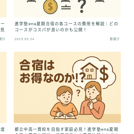
コー
進学塾ena夏期合宿の各コースの費用を解説｜どの
必見
コースがコスパが良いのかも公開！
選び
2025.05.24
塾選び
年度
都立中高一貫校を目指す家庭必見！進学塾ena夏期