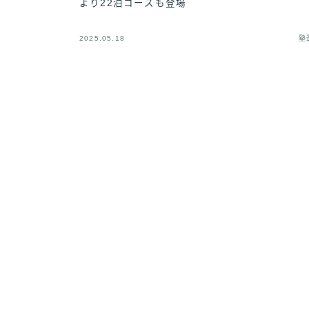
より22泊コースも登場
2025.05.18
塾