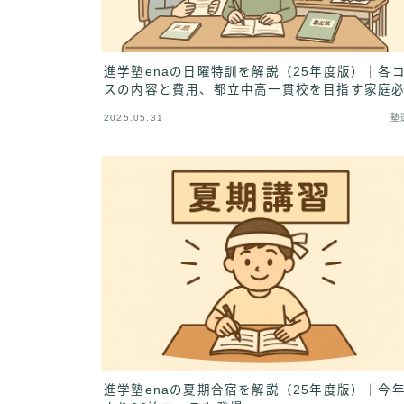
進学塾enaの日曜特訓を解説（25年度版）｜各
スの内容と費用、都立中高一貫校を目指す家庭
2025.05.31
塾
進学塾enaの夏期合宿を解説（25年度版）｜今