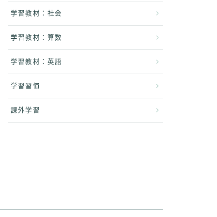
学習教材：社会
学習教材：算数
学習教材：英語
学習習慣
課外学習