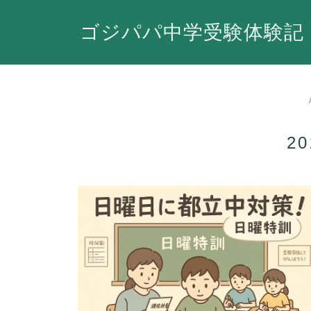
ゴジパパ中学受験体験記
2