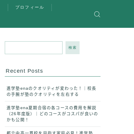
覧
プロフィール
検索
Recent Posts
進学塾enaのクオリティが変わった！｜校長
の手腕が塾のクオリティを左右する
進学塾ena夏期合宿の各コースの費用を解説
（26年度版）｜どのコースがコスパが良いの
かも公開！
都立中高一貫校を目指す家庭必見！進学塾