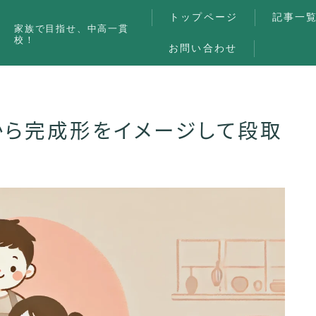
トップページ
記事一
家族で目指せ、中高一貫
校！
お問い合わせ
から完成形をイメージして段取