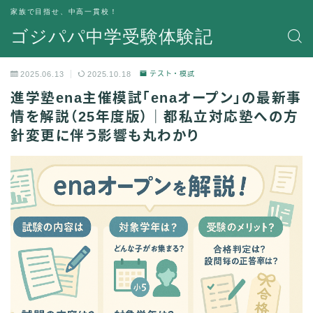
家族で目指せ、中高一貫校！
ゴジパパ中学受験体験記
2025.06.13
2025.10.18
テスト・模試
進学塾ena主催模試「enaオープン」の最新事
情を解説（25年度版）｜都私立対応塾への方
針変更に伴う影響も丸わかり