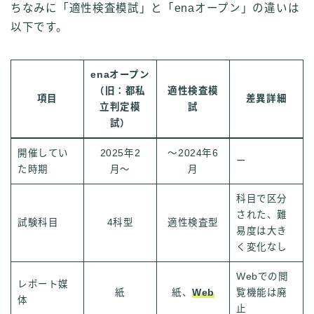
ちなみに「適性検査模試」と「enaオープン」の違いは
以下です。
enaオープン
（旧：都私
適性検査模
項目
差異詳細
立判定模
試
試）
開催してい
2025年2
〜2024年6
ー
た時期
月〜
月
科目で区分
された、難
試験科目
4科型
適性検査型
易度は大き
く変化なし
Webでの閲
レポート媒
紙
紙、
Web
覧機能は廃
体
止