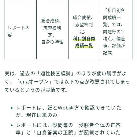
「科目別各
総合成績、
問成績一
総合成績、
志望校判
覧」では、
レポート内
志望校判
定、
問題毎の平
容
定、
科目別各問
均点、偏差
自身の特性
成績一覧
値、評価が
記載
実は、過去の「適性検査模試」のほうが使い勝手がよ
く、「enaオープン」では以下の点が改悪されてしまっ
ているというのが実情です。
レポートは、紙とWeb両方で確認できていた
が、現在は紙のみ
レポートには、設問毎の「受験者全体の正答
率」と「自身答案の正誤」が記載されていた