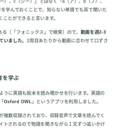
ー）、c（シー）」ではなく「a（ア）、b（ブ）、
音を学んでおくことで、知らない単語でも耳で聞いた
くことができると言います。
さんある（「フォニックス」で検索）ので、
動画を週2-3
ていました
。2周目あたりから動画に合わせて口ずさ
音を学ぶ
ように英語も絵本を読み聞かせを行います。英語の
「
Oxford OWL
」というアプリを利用しました。
が複数収録されており、収録音声で文章を読んでく
イトされるので物語を聞きながら１文ずつ追いかけ