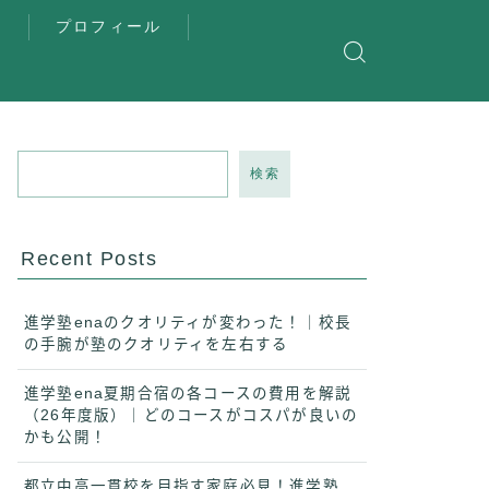
覧
プロフィール
検索
Recent Posts
進学塾enaのクオリティが変わった！｜校長
の手腕が塾のクオリティを左右する
進学塾ena夏期合宿の各コースの費用を解説
（26年度版）｜どのコースがコスパが良いの
かも公開！
都立中高一貫校を目指す家庭必見！進学塾