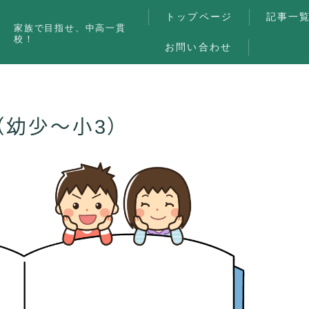
トップページ
記事一
家族で目指せ、中高一貫
校！
お問い合わせ
（幼少～小3）