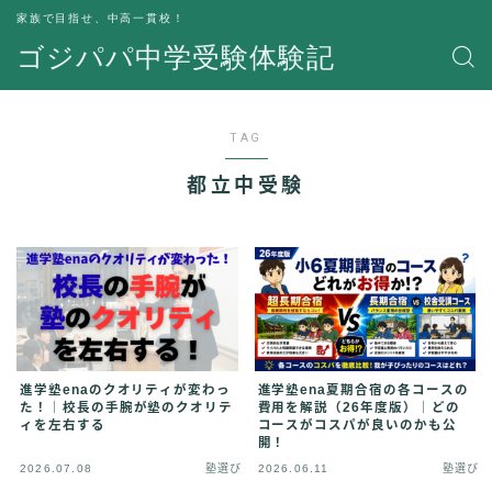
家族で目指せ、中高一貫校！
ゴジパパ中学受験体験記
TAG
都立中受験
進学塾enaのクオリティが変わっ
進学塾ena夏期合宿の各コースの
た！｜校長の手腕が塾のクオリテ
費用を解説（26年度版）｜どの
ィを左右する
コースがコスパが良いのかも公
開！
2026.07.08
塾選び
2026.06.11
塾選び