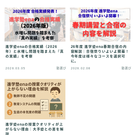
進学塾enaの合格実績（2026
26年度 進学塾ena春期合宿の内
年）と水増し問題を踏まえた『真
容解説｜合宿祭りいよいよ開幕！
の実績』を考察
今年度は様々なコースを選択可
に。
2026.03.05
塾選び
2026.02.08
塾選び
進学塾enaの授業クオリティが上
がらない理由｜大手塾との差を解
説