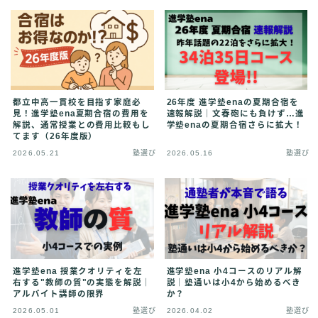
都立中高一貫校を目指す家庭必
26年度 進学塾enaの夏期合宿を
見！進学塾ena夏期合宿の費用を
速報解説｜文春砲にも負けず…進
解説、通常授業との費用比較もし
学塾enaの夏期合宿さらに拡大！
てます（26年度版）
2026.05.21
塾選び
2026.05.16
塾選び
進学塾ena 授業クオリティを左
進学塾ena 小4コースのリアル解
右する"教師の質"の実態を解説｜
説｜塾通いは小4から始めるべき
アルバイト講師の限界
か？
2026.05.01
塾選び
2026.04.02
塾選び