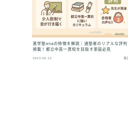
進学塾enaの特徴を解説｜通塾者のリアルな評判
掲載！都立中高一貫校を目指す家庭必見
2025.06.13
塾