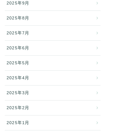
2025年9月
2025年8月
2025年7月
2025年6月
2025年5月
2025年4月
2025年3月
2025年2月
2025年1月