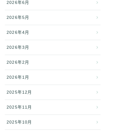
2026年6月
2026年5月
2026年4月
2026年3月
2026年2月
2026年1月
2025年12月
2025年11月
2025年10月