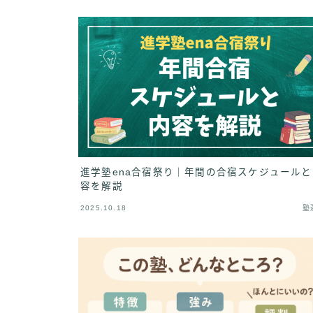
進学塾ena合宿祭り｜年間の合宿スケジュールと
容を解説
2025.10.18
塾