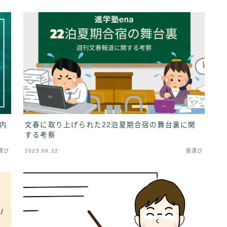
内
文春に取り上げられた22泊夏期合宿の舞台裏に関
する考察
選び
2025.08.22
塾選び