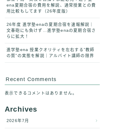
ena夏期合宿の費用を解説、通常授業との費
用比較もしてます（26年度版）
26年度 進学塾enaの夏期合宿を速報解説｜
文春砲にも負けず…進学塾enaの夏期合宿さ
らに拡大！
進学塾ena 授業クオリティを左右する”教師
の質”の実態を解説｜アルバイト講師の限界
Recent Comments
表示できるコメントはありません。
Archives
2026年7月