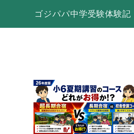
ゴジパパ中学受験体験記